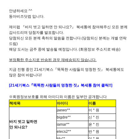
안녕하세요 ^^
동아비즈닷컴 입니다.
제이펍
『바지 벗고 일하면 안 되나요?』 북세통에 참여해주신 모든 분께
감사드리며 당첨자를 발표합니다.
당첨되신 모든 분께 축하의 말씀을 전합니다.(당첨되신 분께는 개별 연락
드림)
해당 도서는 금주 중에 발송될 예정입니다. (회원정보 주소지로 배송)
부정확한 주소지로 반송된 경우 재배송되지 않습니다.
지금 진행 중인 21세기북스『똑똑한 사람들의 멍청한 짓』 북세통에도
많은 참여 바랍니다!
[21
세
기
북스
『
똑
똑
한
사
람
들
의
멍
청
한
짓
』
북세통
참여
클릭!!]
※
회원정보보호를
위해
아이디와
이름은
일부만
공개합니다
책제목
아이디
이름
jaewo**
이 * 원
bigdre**
신 * 진
바지 벗고 일하면
iamar**
윤 * 진
안 되나요?
elecs2**
반 * 원
ldu**
이 * 용