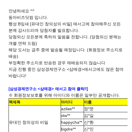
안녕하세요 ^^
동아비즈닷컴 입니다.
행성:B잎새 [유대인 창의성의 비밀] 애서고에 참여해주신 모든
분께 감사드리며 당첨자를 발표합니다.
당첨되신 모든분께 축하의 말씀을 전합니다. (당첨되신 분께는
개별 연락 드림)
해당 도서는 금주 중에 발송될 예정입니다. (회원정보 주소지로
배송)
부정확한 주소지로 반송된 경우 재배송되지 않습니다.
지금 진행 중인 삼성경제연구소 <삼매경>애서고에도 많은 참여
바랍니다!
[삼성경제연구소 <삼매경> 애서고 참여 클릭!!]
※ 회원정보보호를 위해 아이디와 이름은 일부만 공개합니다.
책제목
아이디
이름
azilae**
정*문
stw**
김*길
유대인 창의성의 비밀
happycha**
신*환
bigdre**
신*진