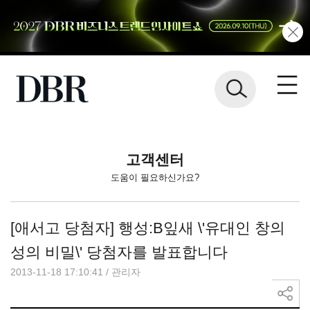
고객센터
도움이 필요하신가요?
[애서고 당첨자] 행성:B잎새 \'유대인 창의
성의 비밀\' 당첨자를 발표합니다
2013-11-18 17:10:41
/
관리자