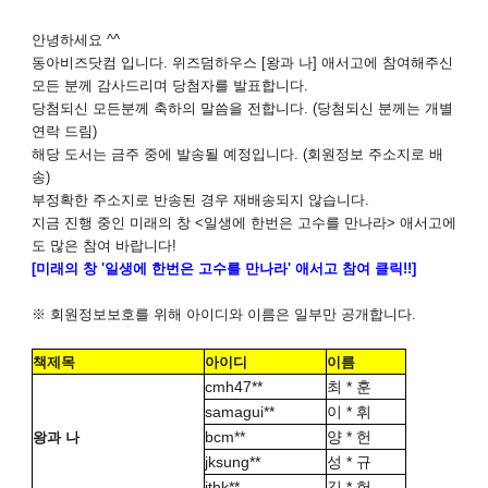
안녕하세요 ^^
동아비즈닷컴 입니다. 위즈덤하우스 [왕과 나]
애서고에 참여해주신
모든 분께 감사드리며 당첨자를 발표합니다.
당첨되신 모든분께 축하의 말씀을 전합니다
. (당첨되신 분께는 개별
연락 드림)
해당 도서는 금주 중에 발송될 예정입니다
. (
회원정보 주소지로 배
송)
부정확한 주소지로 반송된 경우 재배송되지 않습니다.
지금 진행 중인 미래의 창 <일생에 한번은 고수를 만나라> 애서고에
도 많은 참여 바랍니다!
[미래의 창 '일생에 한번은 고수를 만나라' 애서고 참여 클릭!!]
※
회원정보보호를 위해 아이디와 이름은 일부만 공개합니다
.
책제목
아이디
이름
cmh47**
최 * 훈
samagui**
이 * 휘
bcm**
양 * 헌
왕과 나
jksung**
성 * 규
jthk**
김 * 헌