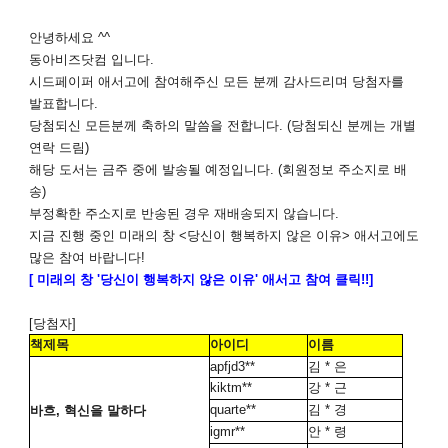
안녕하세요 ^^
동아비즈닷컴 입니다.
시드페이퍼 애서고
에 참여해주신 모든 분께 감사드리며 당첨자를
발표합니다.
당첨되신 모든분께 축하의 말씀을 전합니다
. (당첨되신 분께는 개별
연락 드림)
해당 도서는 금주 중에 발송될 예정입니다
. (
회원정보 주소지로 배
송)
부정확한 주소지로 반송된 경우 재배송되지 않습니다.
지금 진행 중인 미래의 창 <당신이 행복하지 않은 이유> 애서고에도
많은 참여 바랍니다!
[ 미래의 창 '당신이 행복하지 않은 이유' 애서고 참여 클릭!!]
[당첨자]
책제목
아이디
이름
apfjd3**
김 * 은
kiktm**
강 * 근
quarte**
김 * 경
바흐, 혁신을 말하다
igmr**
안 * 령