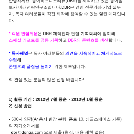
안녕하세요
.
동아비즈니스리뷰
(DBR)
를 제작하고 있는 동아일
보사 미래전략연구소입니다
.
DBR은 경영 전문가와 기업 실무
자, 독자 여러분들이 직접 제작에 참여할 수 있는 열린 매체입니
다.
* 객원 편집위원
은 DBR 제작진과 편집 기획회의에 참여해
스페셜 리포트를 공동 기획
하고
DBR의 콘텐츠를 생산
합니다.
* 독자패널
은 독자 여러분들의
의견을 지속적이고 체계적으로
수렴
해
콘텐츠의 품질을 높이기
위한 제도입니다.
※ 관심 있는 분들의 많은 신청 바랍니다!
1)
활동 기간
:
2012년 7월 중순 ~ 2013년 1월 중순
2) 신청 방법
- 500자 안팎(A4용지 반장 분량, 폰트 10, 싱글스페이스 기준)
의 자기소개서를
dbr@donga.com
으로 제출 (형식, 내용 제한 없음)