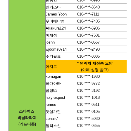
반충연
010-****-8998
인기스타
010-****-3640
James Yoon
010-****-7111
무비매냐맹
010-****-7405
Akakura124
010-****-5906
이재성
010-****-7501
joshn
010-****-0567
wjddms0714
010-****-2493
주기율표
010-****-3886
*
연락처 재전송 요망
아지로
(
아래 설명 참고)
komagari
010-****-1980
하다아빠
010-****-9772
곰탱83
010-****-3192
holyrespect
010-****-1018
romeo
010-****-0511
스타벅스
햇살가현
010-****-0105
바닐라라떼
conair7
010-****-5030
(기프티콘)
윌리스신
010-****-0355