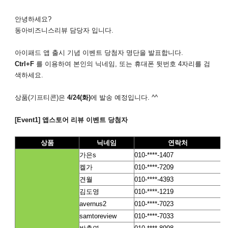
안녕하세요?
동아비즈니스리뷰 담당자 입니다.
아이패드 앱 출시 기념 이벤트 당첨자 명단을 발표합니다.
Ctrl+F
를 이용하여 본인의 닉네임, 또는 휴대폰 뒷번호 4자리를 검
색하세요.
상품(기프티콘)은
4/24(화)
에 발송 예정입니다. ^^
[Event1]
앱스토어 리뷰 이벤트 당첨자
상품
닉네임
연락처
가은s
010-****-1407
켈가
010-****-7209
견월
010-****-4393
김도영
010-****-1219
avernus2
010-****-7023
samtoreview
010-****-7033