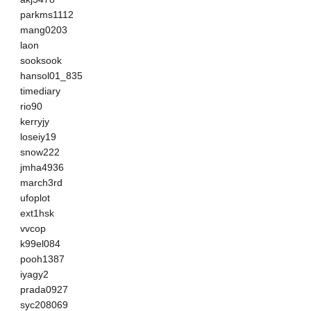
parkms1112
mang0203
laon
sooksook
hansol01_835
timediary
rio90
kerryjy
loseiy19
snow222
jmha4936
march3rd
ufoplot
ext1hsk
vvcop
k99el084
pooh1387
iyagy2
prada0927
syc208069