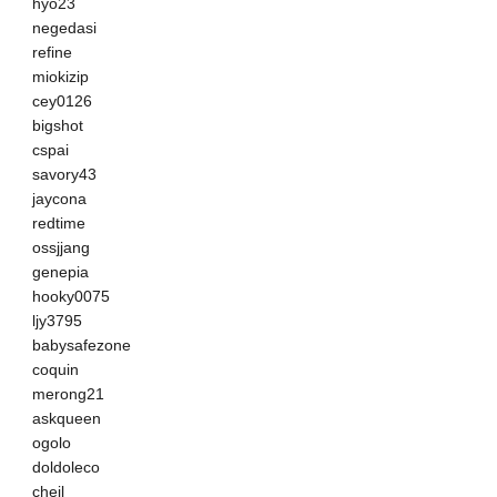
hyo23
negedasi
refine
miokizip
cey0126
bigshot
cspai
savory43
jaycona
redtime
ossjjang
genepia
hooky0075
ljy3795
babysafezone
coquin
merong21
askqueen
ogolo
doldoleco
cheil