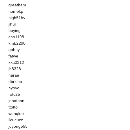
greatham
homekp
high51hy
jihur
boying
cho1198
kmb2290
gohny
fatwe
kka0312
jh8328
narae
dbrkino
hyoyo
rotc25
jonathan
ttotto
wonqlee
licucuzz
juyong555