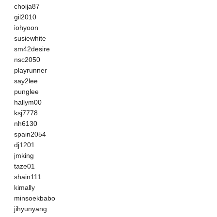
choija87
gil2010
iohyoon
susiewhite
sm42desire
nsc2050
playrunner
say2lee
punglee
hallym00
ksj7778
nh6130
spain2054
dj1201
jmking
taze01
shain111
kimally
minsoekbabo
jihyunyang