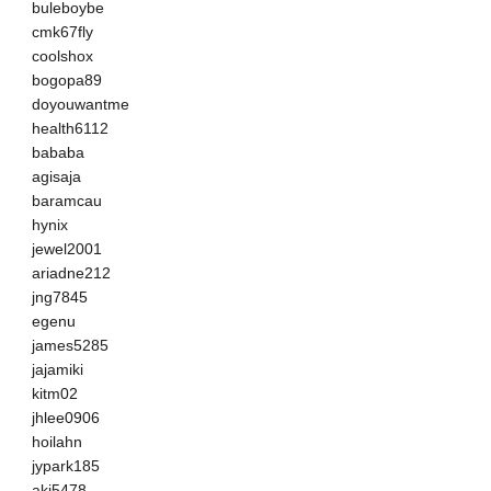
buleboybe
cmk67fly
coolshox
bogopa89
doyouwantme
health6112
bababa
agisaja
baramcau
hynix
jewel2001
ariadne212
jng7845
egenu
james5285
jajamiki
kitm02
jhlee0906
hoilahn
jypark185
akj5478