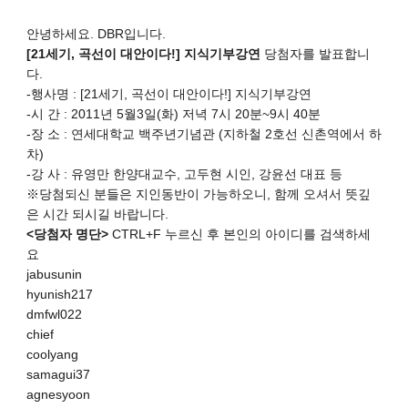
안녕하세요. DBR입니다.
[21세기, 곡선이 대안이다!] 지식기부강연
당첨자를 발표합니
다.
-행사명 : [21세기, 곡선이 대안이다!] 지식기부강연
-시 간 : 2011년 5월3일(화) 저녁 7시 20분~9시 40분
-장 소 : 연세대학교 백주년기념관 (지하철 2호선 신촌역에서 하
차)
-강 사 : 유영만 한양대교수, 고두현 시인, 강윤선 대표 등
※당첨되신 분들은 지인동반이 가능하오니, 함께 오셔서 뜻깊
은 시간 되시길 바랍니다.
<당첨자 명단>
CTRL+F 누르신 후 본인의 아이디를 검색하세
요
jabusunin
hyunish217
dmfwl022
chief
coolyang
samagui37
agnesyoon