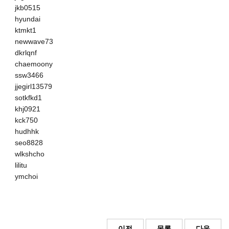
jkb0515
hyundai
ktmkt1
newwave73
dkrlqnf
chaemoony
ssw3466
jjegirl13579
sotkfkd1
khj0921
kck750
hudhhk
seo8828
wlkshcho
lilitu
ymchoi
이전
목록
다음