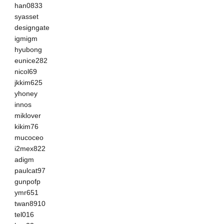
han0833
syasset
designgate
igmigm
hyubong
eunice282
nicol69
jkkim625
yhoney
innos
miklover
kikim76
mucoceo
i2mex822
adigm
paulcat97
gunpofp
ymr651
twan8910
tel016