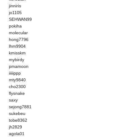
jinniris
jo1105
SEHWAN99
pokiha
molecular
hong7796
lhm9904
kmisskm
mybirdy
pmamoon
iiiiippp
mty9840
cho2300
flysnake
saxy
sejong7881
sukebeu
tobe8362
jh2829
agola01