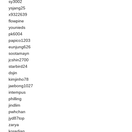
sy3002
ysjang25
x9322639
flowpine
younieds
pk6004
papico1203
eunjung626
sootamayn
jcshin2700
starbird24
dsjin
kimjinho78
jaebong1027
intempus
philling
jindlim
pwhchan
jyd87top
zarya
koredian