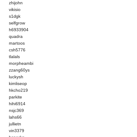
zhijohn
vikisio
s1dgk
selfgrow
h6933904
quadra
martoos
csh5776
tlalals
morpheambi
zzang60ys
luckysh
kimliseop
hkcho219
parkite
hihi6914
nsjc369
lahs66
jullietn
vin3379