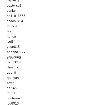
hsparkq
eastwise1
zeniuk
ah11013535
chaos0704
muccle
twchoi
hohojs
jsej94
youn815
bbobbo7777
yejiyoung
nam3814
rheemir
ggonji
ryanyun
brmh
cs7322
donut
contower3
jbg8913