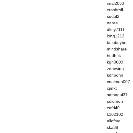
imal2030
crashroll
sudal2
narae
dkny7111
long1212
buleboybe
mindshare
hudhhk
kgn0609
zerowing
kdhponn
coolman007
cjmkt
samagui37
solomon
cafri40
k102102
allofme
ska38