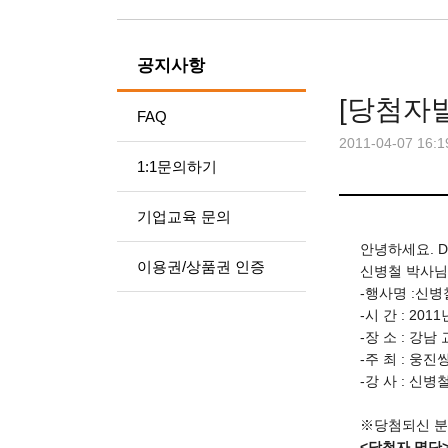
공지사항
[당첨자발
FAQ
2011-04-07 16:1
1:1문의하기
기업교육 문의
안녕하세요. D
이용권/상품권 인증
신병철 박사님
-행사명 :신
-시 간 : 20
-장 소 : 강
-주 최 : 웅
-강 사 : 신
※당첨되신 분
<당첨자 명단