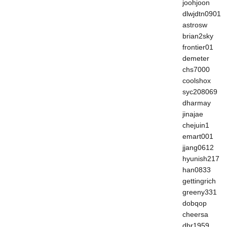
joohjoon
dlwjdtn0901
astrosw
brian2sky
frontier01
demeter
chs7000
coolshox
syc208069
dharmay
jinajae
chejuin1
emart001
jjang0612
hyunish217
han0833
gettingrich
greeny331
dobqop
cheersa
dbr1959