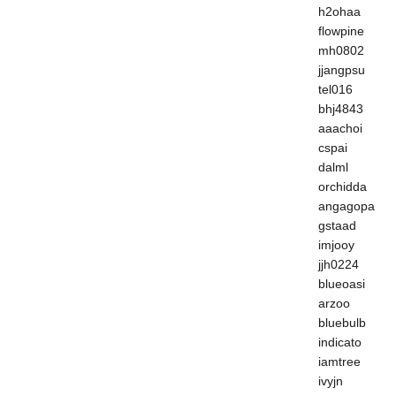
h2ohaa
flowpine
mh0802
jjangpsu
tel016
bhj4843
aaachoi
cspai
dalml
orchidda
angagopa
gstaad
imjooy
jjh0224
blueoasi
arzoo
bluebulb
indicato
iamtree
ivyjn