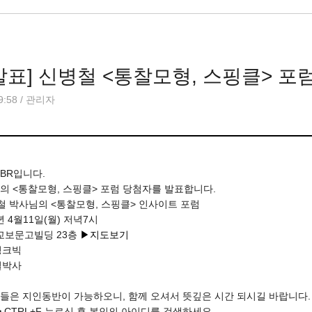
표] 신병철 <통찰모형, 스핑클> 포
9:58
/
관리자
BR입니다.
의 <통찰모형, 스핑클> 포럼 당첨자를 발표합니다.
병철 박사님의 <통찰모형, 스핑클> 인사이트 포럼
11년 4월11일(월) 저녁7시
남 교보문고빌딩 23층
▶지도보기
진씽크빅
병철박사
들은 지인동반이 가능하오니, 함께 오셔서 뜻깊은 시간 되시길 바랍니다.
>
CTRL+F 누르신 후 본인의 아이디를 검색하세요