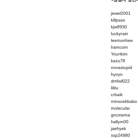
jewel2001
killpass
kjw8930
luckyrain
leemunhee
hamcom
Yourikim
kazu78
novastupid
hyoyo
dmfwl022
lilitu
crbaik
minsoekbabo
molecular
gncinema
hallym00
jaehyek
ssp24980