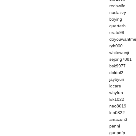
redswife
nuclazzy
boying
quarterb
erato98
doyouwantm
ryh000
whitewonji
sejong7881
bsk9977
doldol2
jaybyun
lgcare
whyfun
lsk1022
neo8019
leo0822
amazon3
penni
gunpofp