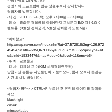
안녕하세요 DBR 입니다.
경영지해 오픈포럼에 많은 성원주셔서 감사합니다.
당첨자를 발표합니다.
-시 간 : 2011. 3. 24 (목) 오후 7시30분 ~ 8시30분
-장 소 : 광화문 경희궁의 아침4단지 교보문고 B/D 지하1층 이
벤트홀 (3호선 경복궁역, 5호선 광화문역 도보 5분)
*위치참고*
http://map.naver.com/index.nhn?lat=37.572818&lng=126.972
4545&pinTitle=6rWQ67O066y46rOg67mM65Sp&pinType=sit
e&pinId=19334476&mapMode=0&dlevel=11&enc=b64
-주 최 : 교보문고
-강 사 : 김용성 교수(IGM 세계경영연구원)
당첨되신 분들은 지인동반이 가능하오니, 함께 오셔서 뜻깊은
시간 되시길 바랍니다.
<당첨자 명단>-> CTRL+F 누르신 후 본인의 아이디를 검색하
세요
blacknight
crbaik
minsoekbabo