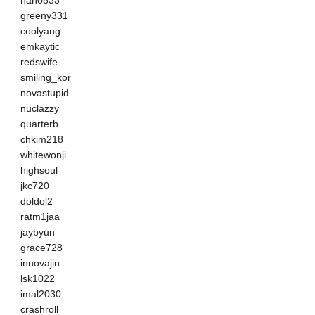
greeny331
coolyang
emkaytic
redswife
smiling_kor
novastupid
nuclazzy
quarterb
chkim218
whitewonji
highsoul
jkc720
doldol2
ratm1jaa
jaybyun
grace728
innovajin
lsk1022
imal2030
crashroll