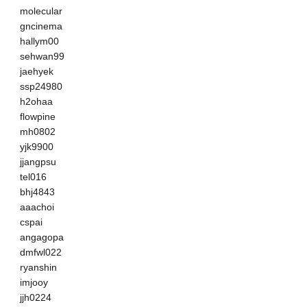
molecular
gncinema
hallym00
sehwan99
jaehyek
ssp24980
h2ohaa
flowpine
mh0802
yjk9900
jjangpsu
tel016
bhj4843
aaachoi
cspai
angagopa
dmfwl022
ryanshin
imjooy
jjh0224