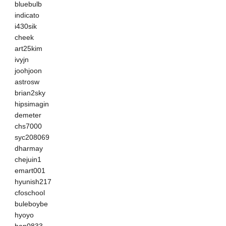
bluebulb
indicato
i430sik
cheek
art25kim
ivyjn
joohjoon
astrosw
brian2sky
hipsimagin
demeter
chs7000
syc208069
dharmay
chejuin1
emart001
hyunish217
cfoschool
buleboybe
hyoyo
han0833