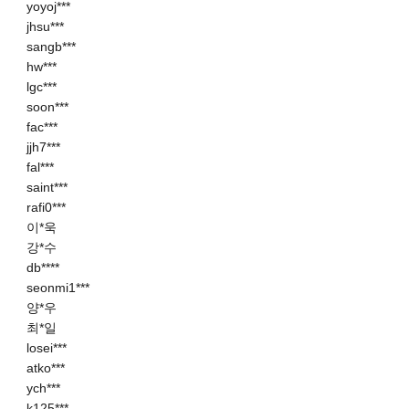
yoyoj***
jhsu***
sangb***
hw***
lgc***
soon***
fac***
jjh7***
fal***
saint***
rafi0***
이*욱
강*수
db****
seonmi1***
양*우
최*일
losei***
atko***
ych***
k125***