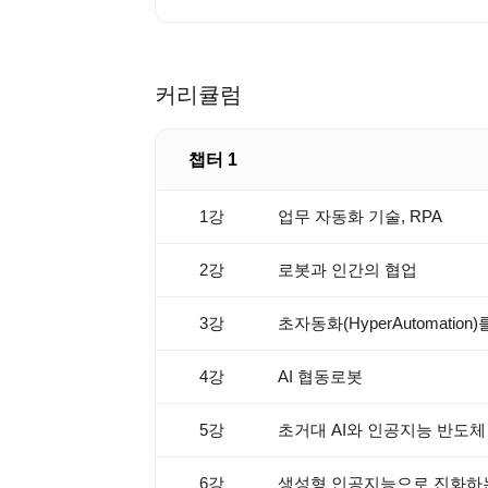
커리큘럼
챕터 1
1강
업무 자동화 기술, RPA
2강
로봇과 인간의 협업
3강
초자동화(HyperAutomation)
4강
AI 협동로봇
5강
초거대 AI와 인공지능 반도체
6강
생성형 인공지능으로 진화하