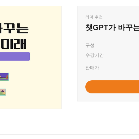
리더 추천
챗GPT가 바꾸
구성
수강기간
판매가