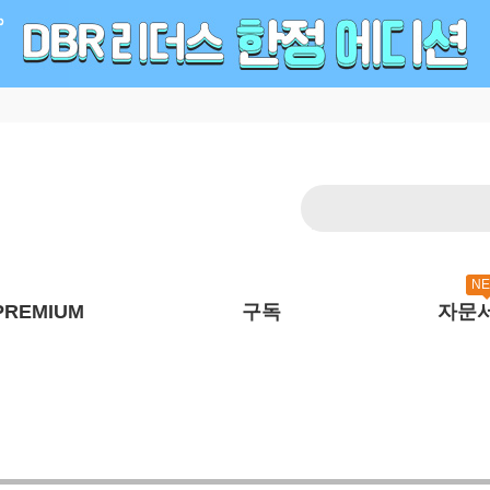
N
PREMIUM
구독
자문