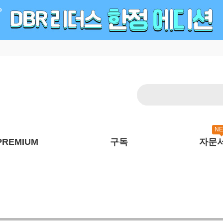
N
PREMIUM
구독
자문