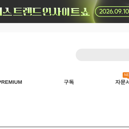
N
PREMIUM
구독
자문