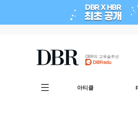
DBR의 교육솔루션
아티클