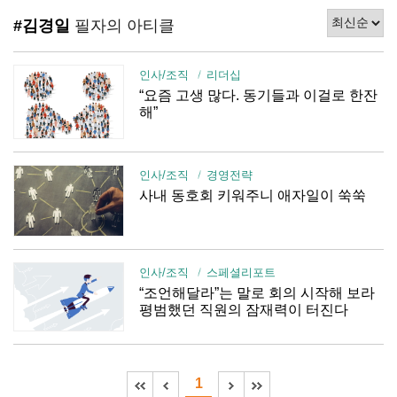
#김경일
필자의 아티클
인사/조직
리더십
“요즘 고생 많다. 동기들과 이걸로 한잔
해”
인사/조직
경영전략
사내 동호회 키워주니 애자일이 쑥쑥
인사/조직
스페셜리포트
“조언해달라”는 말로 회의 시작해 보라
평범했던 직원의 잠재력이 터진다
1