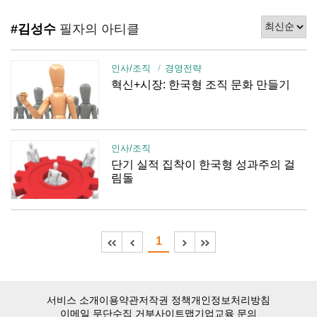
#김성수
필자의 아티클
인사/조직
경영전략
혁신+시장: 한국형 조직 문화 만들기
인사/조직
단기 실적 집착이 한국형 성과주의 걸
림돌
1
서비스 소개
이용약관
저작권 정책
개인정보처리방침
이메일 무단수집 거부
사이트맵
기업교육 문의