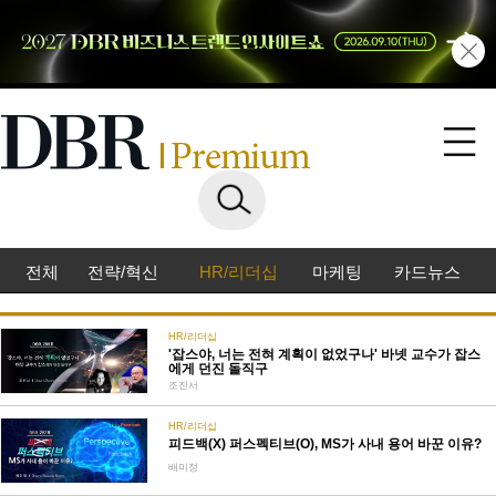
전체
전략/혁신
HR/리더십
마케팅
카드뉴스
HR/리더십
'잡스야, 너는 전혀 계획이 없었구나' 바넷 교수가 잡스
에게 던진 돌직구
조진서
HR/리더십
피드백(X) 퍼스펙티브(O), MS가 사내 용어 바꾼 이유?
배미정