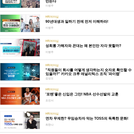
만든다
이병주
HR/리더십
90년대생과 일하기 전에 먼저 이해하라!
이병주
HR/리더십
성희롱 가해자와 꼰대는 왜 본인만 자각 못할까?
이병주
HR/리더십
"직원들이 회사를 어떻게 생각하는지 숫자로 확인할 수
있을까?" 카카오 크루 애널리틱스 조직 '파이랩'
김성모
HR/리더십
'포텐'좋은 신입은 그만! NBA 선수선발의 교훈
조진서
HR/리더십
연차 무제한? 무임승차자 막는 TOSS의 독특한 문화!
최한나