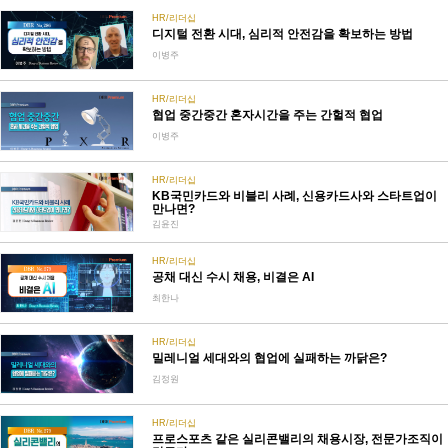
HR/리더십
디지털 전환 시대, 심리적 안전감을 확보하는 방법
이병주
HR/리더십
협업 중간중간 혼자시간을 주는 간헐적 협업
이병주
HR/리더십
KB국민카드와 비블리 사례, 신용카드사와 스타트업이
만나면?
김윤진
HR/리더십
공채 대신 수시 채용, 비결은 AI
최한나
HR/리더십
밀레니얼 세대와의 협업에 실패하는 까닭은?
김정원
HR/리더십
프로스포츠 같은 실리콘밸리의 채용시장, 전문가조직이