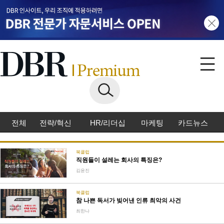
전체
전략/혁신
HR/리더십
마케팅
카드뉴스
북클럽
직원들이 설레는 회사의 특징은?
김윤진
북클럽
참 나쁜 독서가 빚어낸 인류 최악의 사건
최한나