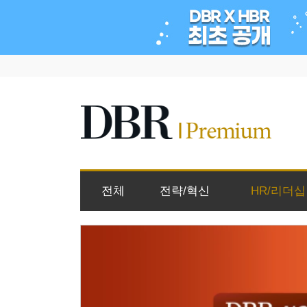
전체
전략/혁신
HR/리더십