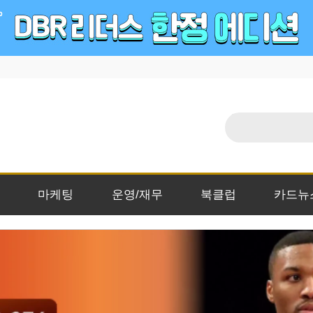
마케팅
운영/재무
북클럽
카드뉴