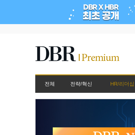
전체
전략/혁신
HR/리더십