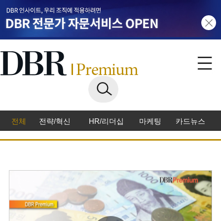
전체
전략/혁신
HR/리더십
마케팅
카드뉴스