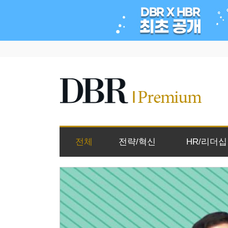
전체
전략/혁신
HR/리더십