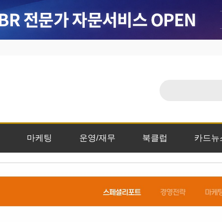
마케팅
운영/재무
북클럽
카드뉴