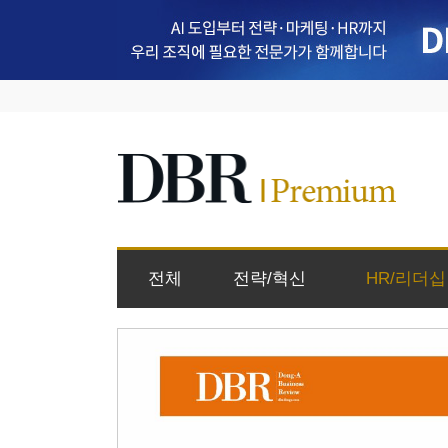
전체
전략/혁신
HR/리더십