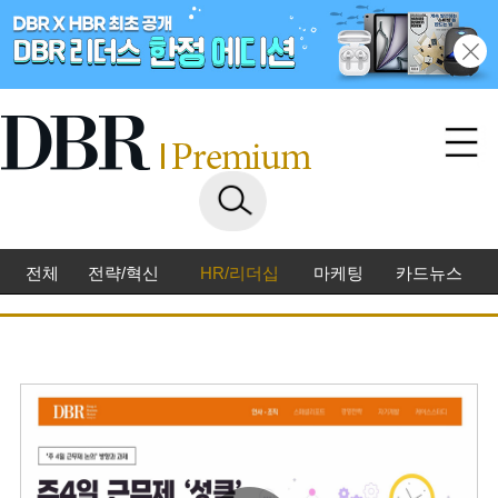
전체
전략/혁신
HR/리더십
마케팅
카드뉴스