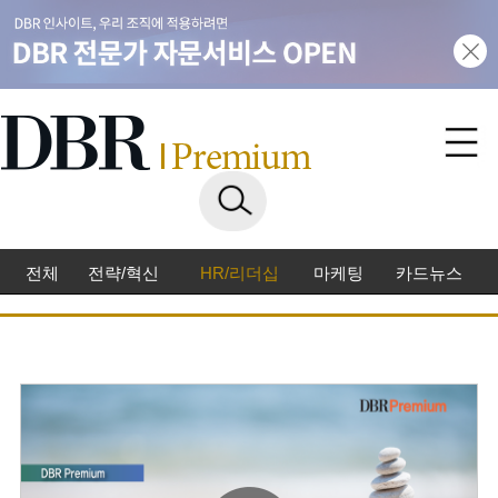
전체
전략/혁신
HR/리더십
마케팅
카드뉴스