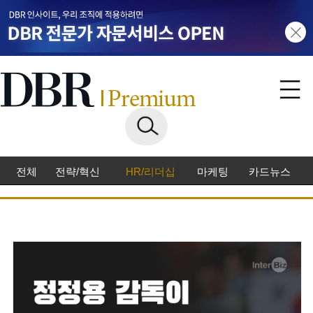
전체
전략/혁신
HR/리더십
마케팅
카드뉴스