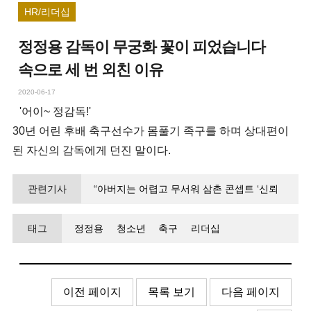
HR/리더십
정정용 감독이 무궁화 꽃이 피었습니다
속으로 세 번 외친 이유
2020-06-17
'어이~ 정감독!'
30년 어린 후배 축구선수가 몸풀기 족구를 하며 상대편이
된 자신의 감독에게 던진 말이다.
관련기사
“아버지는 어렵고 무서워 삼촌 콘셉트 ‘신뢰
속의 자율’이 기적을 만들었죠”
태그
정정용
청소년
축구
리더십
이전 페이지
목록 보기
다음 페이지