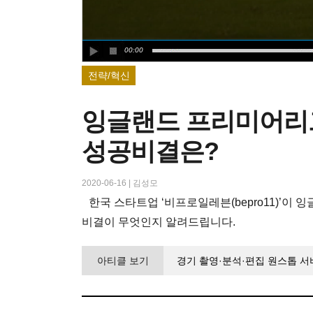
00:00
전략/혁신
잉글랜드 프리미어리그(
성공비결은?
2020-06-16
|
김성모
한국 스타트업 ‘비프로일레븐(bepro11)’이
비결이 무엇인지 알려드립니다.
아티클 보기
경기 촬영·분석·편집 원스톱 서비