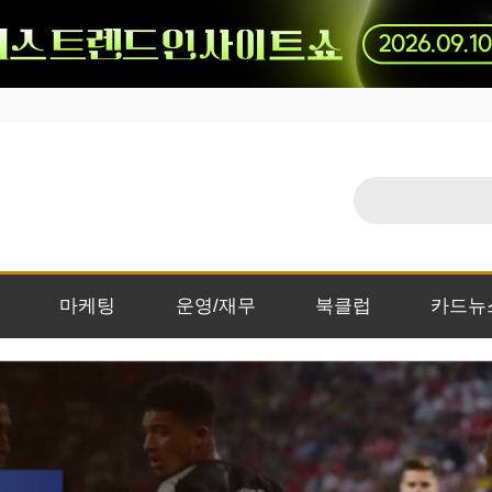
마케팅
운영/재무
북클럽
카드뉴