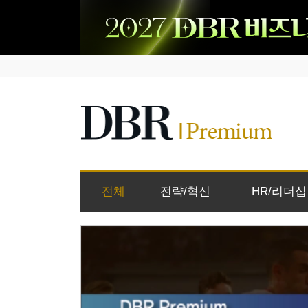
전체
전략/혁신
HR/리더십