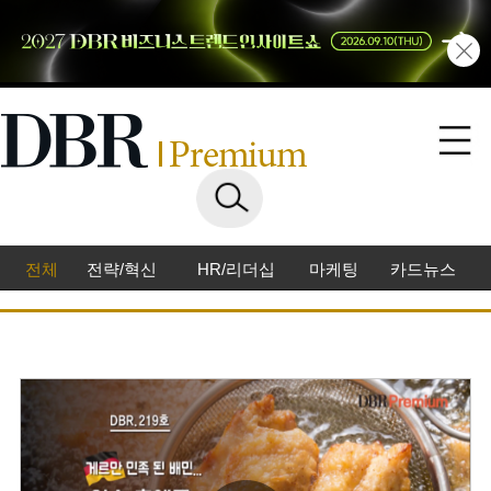
전체
전략/혁신
HR/리더십
마케팅
카드뉴스