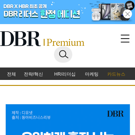
전체
전략/혁신
HR/리더십
마케팅
카드뉴스