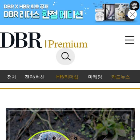
전체
전략/혁신
HR/리더십
마케팅
카드뉴스