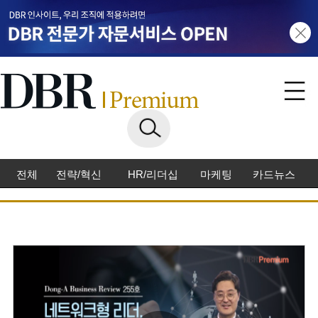
전체
전략/혁신
HR/리더십
마케팅
카드뉴스