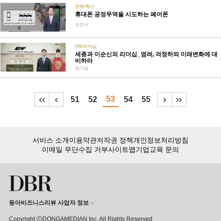
전략/혁신
휴대폰 공정무역을 시도하는 페어폰
조진서
HR/리더십
세종과 이순신의 리더십_염려, 걱정하되 미래변화에 대
비하라
김기섭
53
51
52
54
55
서비스 소개
이용약관
저작권 정책
개인정보처리방침
이메일 무단수집 거부
사이트맵
기업교육 문의
동아비즈니스리뷰 사업자 정보
Copyright ⒸDONGAMEDIAN Inc. All Rights Reserved