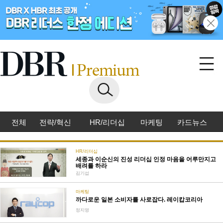
전체
전략/혁신
HR/리더십
마케팅
카드뉴스
HR/리더십
세종과 이순신의 진성 리더십 인정 마음을 어루만지고
배려를 하라
김기섭
마케팅
까다로운 일본 소비자를 사로잡다. 레이캅코리아
정지영