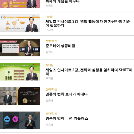
화폐의 개념을 바꾸다
김종현
마케팅
세일즈 인사이트 3강_영업 활동에 대한 자신만의 기준
이 필요하다
구자원
전략/혁신
준오헤어 성공비결
김현진
마케팅
세일즈 인사이트 2강_전략과 실행을 일치하여 SHIFT해
라
구자원
전략/혁신
명품의 법칙 보테가 베네타
김용태
전략/혁신
명품의 법칙_나이키플러스
김용태