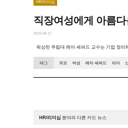
HR/리더십
직장여성에게 아름다
2020-06-17
워싱턴 주립대 레아 셰퍼드 교수는 기업 정리
태그
외모
여성
레아 셰퍼드
리더
HR/리더십
분야의 다른 카드 뉴스