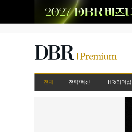
전체
전략/혁신
HR/리더십