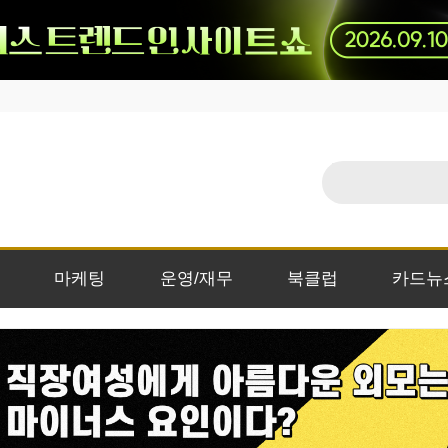
마케팅
운영/재무
북클럽
카드뉴