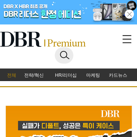
전체
전략/혁신
HR/리더십
마케팅
카드뉴스