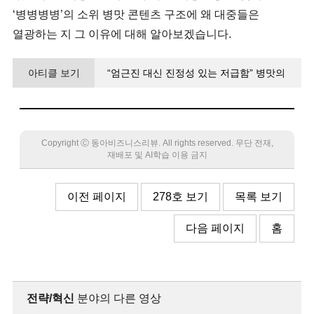
‘병병병병’의 소위 병맛 콘텐츠 구조에 왜 대중들은
열광하는 지 그 이유에 대해 알아보겠습니다.
아티클 보기
“엄근진 대신 진정성 있는 저급함” 병맛의
‘병’은 통쾌한 사이다 병?
Copyright Ⓒ 동아비즈니스리뷰. All rights reserved. 무단 전재,
재배포 및 AI학습 이용 금지
이전 페이지
278호 보기
목록 보기
다음 페이지
홈
전략/혁신
분야의 다른 영상