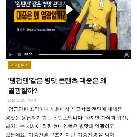
00:00
전략/혁신
'원펀맨'같은 병맛 콘텐츠 대중은 왜
열광할까?
2019-11-25
|
김남국
엄근진한 조직이나 사회에서 저급함을 전면에 내세운
병맛은 용납되기 힘든 콘텐츠입니다. 하지만 가식과 위선,
넘쳐나는 서사에 질린 현대인들은 병맛에 열광하고
있는데요, ‘기승전결’구조가 아닌 ‘기승전병’을 넘어