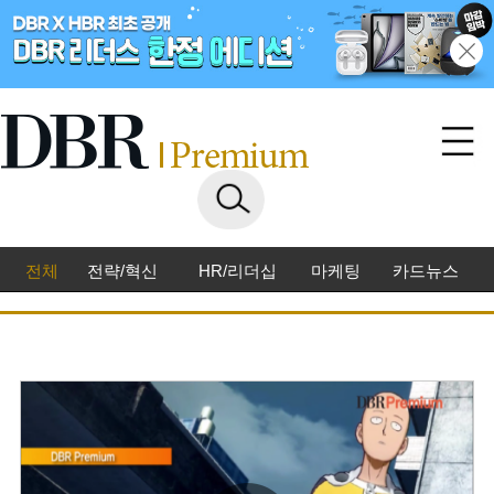
전체
전략/혁신
HR/리더십
마케팅
카드뉴스