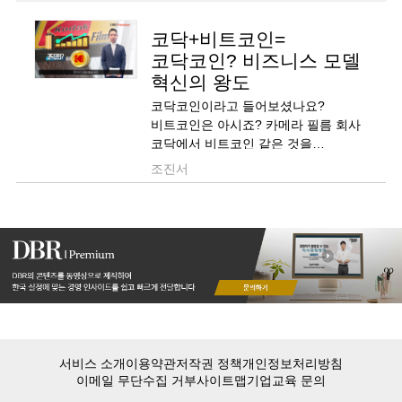
코닥+비트코인=
코닥코인? 비즈니스 모델
혁신의 왕도
코닥코인이라고 들어보셨나요?
비트코인은 아시죠? 카메라 필름 회사
코닥에서 비트코인 같은 것을
만들어보겠다고 계획을 세웠습니다.
조진서
그게 코닥코인입니다.
코닥코인 계획이 발표되자마자 주가가
급등했습니다. 하루만에 3배가
됐습니다. 최소한 시장에서 이
코닥코인이라는 비즈니스모델을
호의적으로 봐주고 있는 것만은 부인할
수가 없습니다. 코닥..
서비스 소개
이용약관
저작권 정책
개인정보처리방침
이메일 무단수집 거부
사이트맵
기업교육 문의