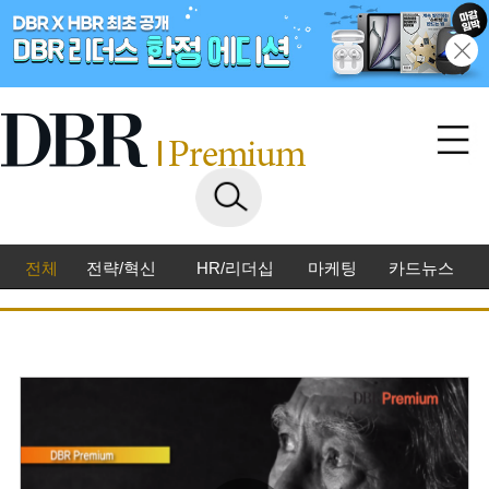
전체
전략/혁신
HR/리더십
마케팅
카드뉴스