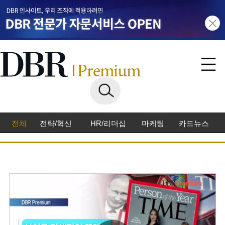
전체
전략/혁신
HR/리더십
마케팅
카드뉴스