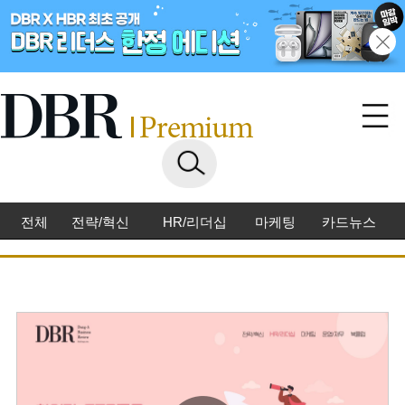
전체
전략/혁신
HR/리더십
마케팅
카드뉴스