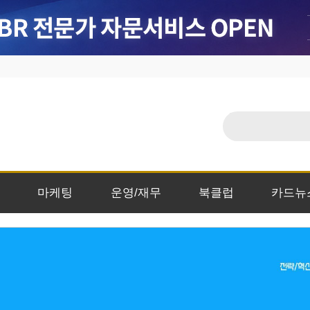
마케팅
운영/재무
북클럽
카드뉴