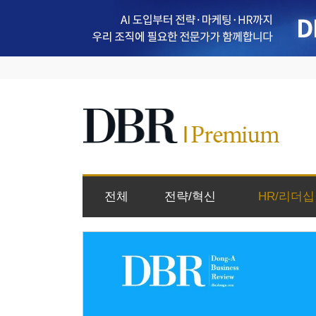
전체
전략/혁신
HR/리더십