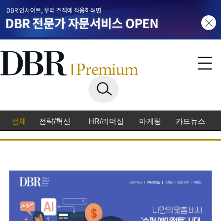
전체
전략/혁신
HR/리더십
마케팅
카드뉴스