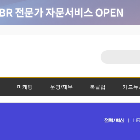
마케팅
운영/재무
북클럽
카드뉴