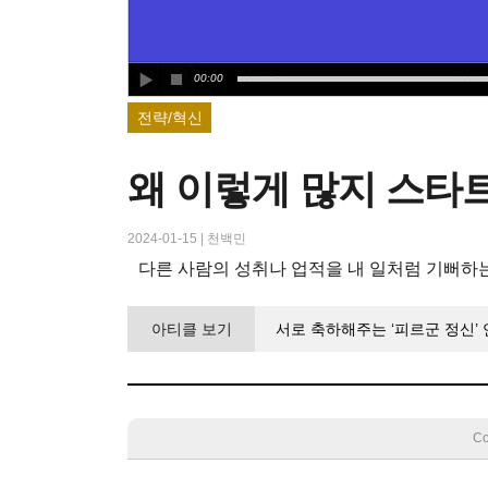
00:00
전략/혁신
왜 이렇게 많지 스타트
2024-01-15
|
천백민
다른 사람의 성취나 업적을 내 일처럼 기뻐하
아티클 보기
서로 축하해주는 ‘피르군 정신’
Co