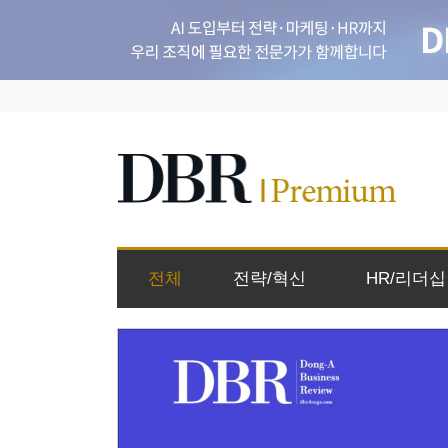
전체
전략/혁신
HR/리더십