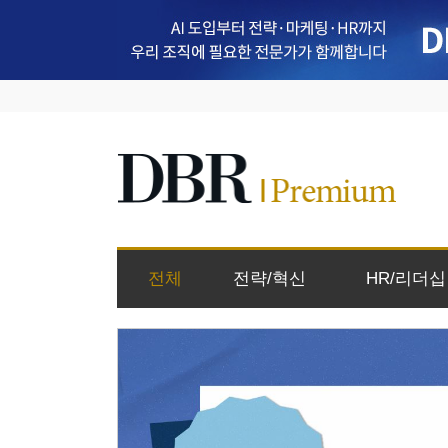
전체
전략/혁신
HR/리더십