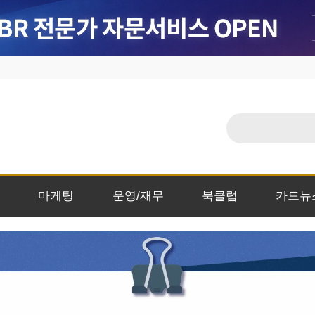
마케팅
운영/재무
북클럽
카드뉴