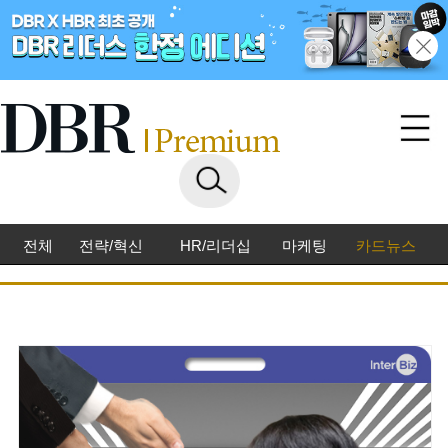
전체
전략/혁신
HR/리더십
마케팅
카드뉴스