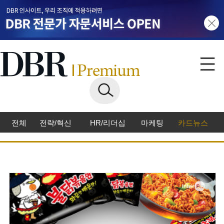
전체
전략/혁신
HR/리더십
마케팅
카드뉴스