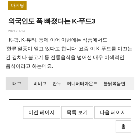
마케팅
외국인도 푹 빠졌다는 K-푸드3
2021-01-14
K-팝, K-뷰티, 등에 이어 이번에는 식품에서도
'한류'열풍이 일고 있다고 합니다. 요즘 이 K-푸드를 이끄는
건 김치나 불고기 등 전통음식을 넘어선 매우 이색적인
음식이라고 하는데요.
태그
비비고
만두
허니버터아몬드
불닭볶음면
이전 페이지
목록 보기
다음 페이지
홈