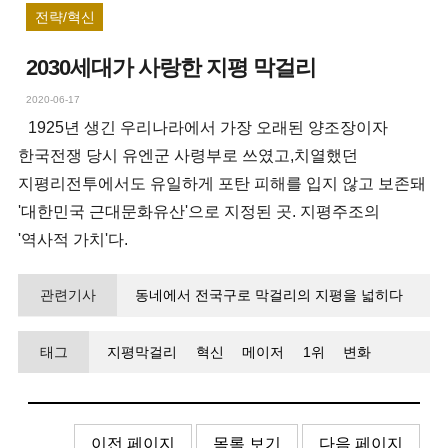
전략/혁신
2030세대가 사랑한 지평 막걸리
2020-06-17
1925년 생긴 우리나라에서 가장 오래된 양조장이자
한국전쟁 당시 유엔군 사령부로 쓰였고,치열했던
지평리전투에서도 유일하게 포탄 피해를 입지 않고 보존돼
'대한민국 근대문화유산'으로 지정된 곳. 지평주조의
'역사적 가치'다.
관련기사
동네에서 전국구로 막걸리의 지평을 넓히다
태그
지평막걸리
혁신
메이저
1위
변화
이전 페이지
목록 보기
다음 페이지