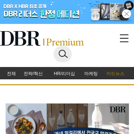
전체
전략/혁신
HR/리더십
마케팅
카드뉴스