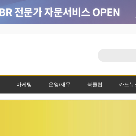
마케팅
운영/재무
북클럽
카드뉴