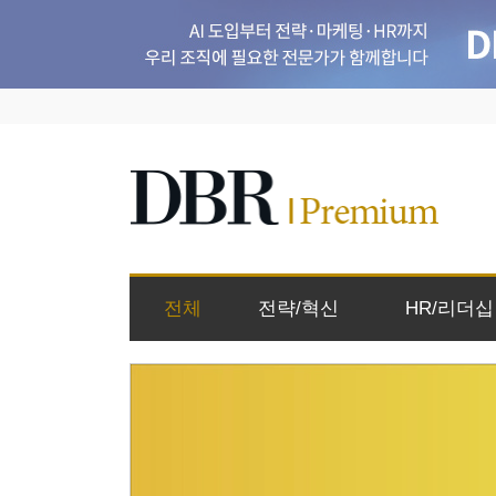
전체
전략/혁신
HR/리더십