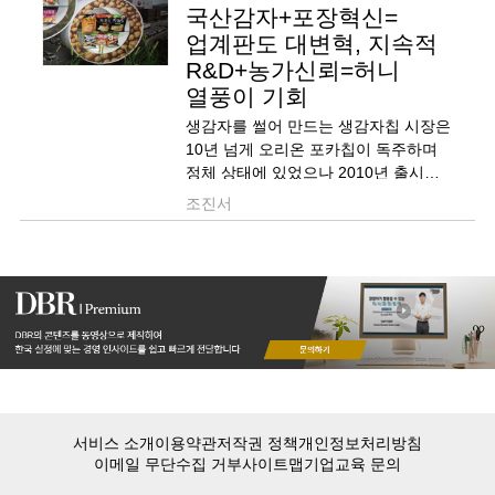
국산감자+포장혁신=
업계판도 대변혁, 지속적
R&D+농가신뢰=허니
열풍이 기회
생감자를 썰어 만드는 생감자칩 시장은
10년 넘게 오리온 포카칩이 독주하며
정체 상태에 있었으나 2010년 출시된
농심 수미칩은 5년 만에 시장점유율을
조진서
25% 가까이 끌어올리며 업계 판도를
바꿔놓았다. 포화된 넌-하이테크(non-
high tech)시장에서 차별화에 성공한
수미칩의 성공비결은 다음과 같다.
(1) 물류 투입 차별화: 가공용 &l..
서비스 소개
이용약관
저작권 정책
개인정보처리방침
이메일 무단수집 거부
사이트맵
기업교육 문의