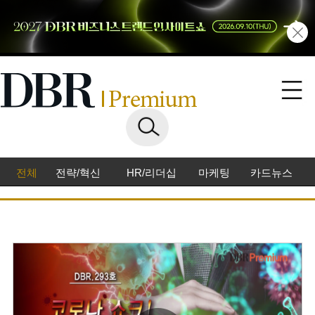
전체
전략/혁신
HR/리더십
마케팅
카드뉴스