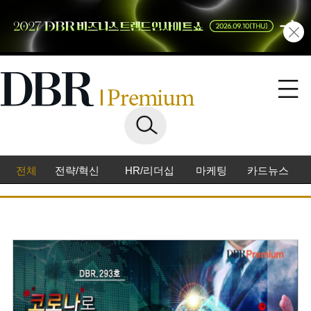
전체
전략/혁신
HR/리더십
마케팅
카드뉴스