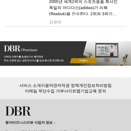
2005년 세계2위의 스포츠용품 회사인
독일의 아디다스(adidas)가 리복
(Reebok)을 인수한다. 2위와 3위가
손을 잡고 1위 나이키에 대항하기
김용태
위해서였다. 나이키는 어떤 전략으로
나갔을까?
나이키는 애플과 손을 잡고 ‘나이키
플러스(Nike Plus)’를 출시하게 된다.
단순한 프로덕트(product)를 넘어 ..
서비스 소개
이용약관
저작권 정책
개인정보처리방침
이메일 무단수집 거부
사이트맵
기업교육 문의
동아비즈니스리뷰 사업자 정보