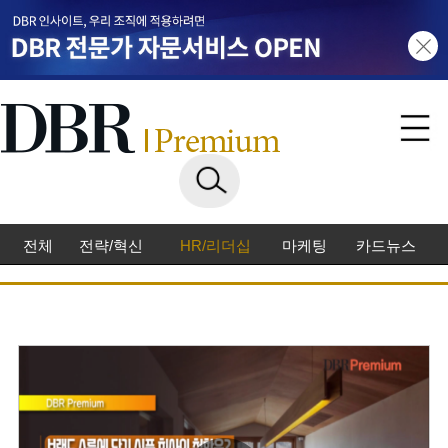
전체
전략/혁신
HR/리더십
마케팅
카드뉴스